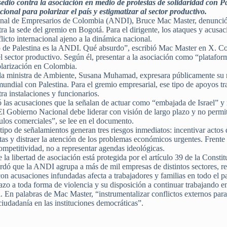
edio contra la asociación en medio de protestas de solidaridad con Pa
cional para polarizar el país y estigmatizar al sector productivo.
ional de Empresarios de Colombia (ANDI), Bruce Mac Master, denunció 
tra la sede del gremio en Bogotá. Para el dirigente, los ataques y acusa
licto internacional ajeno a la dinámica nacional.
 de Palestina es la ANDI. Qué absurdo”, escribió Mac Master en X. Co
el sector productivo. Según él, presentar a la asociación como “plataform
olarización en Colombia.
 la ministra de Ambiente, Susana Muhamad, expresara públicamente su re
ndial con Palestina. Para el gremio empresarial, ese tipo de apoyos tra
tra instalaciones y funcionarios.
s acusaciones que la señalan de actuar como “embajada de Israel” y rec
l Gobierno Nacional debe liderar con visión de largo plazo y no permiti
culos comerciales”, se lee en el documento.
tipo de señalamientos generan tres riesgos inmediatos: incentivar actos d
tas y distraer la atención de los problemas económicos urgentes. Frente a
mpetitividad, no a representar agendas ideológicas.
a libertad de asociación está protegida por el artículo 39 de la Constit
ordó que la ANDI agrupa a más de mil empresas de distintos sectores, r
 con acusaciones infundadas afecta a trabajadores y familias en todo el pa
hazo a toda forma de violencia y su disposición a continuar trabajando 
l. En palabras de Mac Master, “instrumentalizar conflictos externos para 
ciudadanía en las instituciones democráticas”.