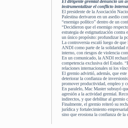
El dirigente gremial denunció un as
instrumentalizar el conflicto interna
El presidente de la Asociación Nac
Palestina derivaron en un asedio con
“enemigo político” dentro de un conf
“Decidieron que el enemigo respecto
estrategia de estigmatización contra 
un único propósito: profundizar la p
La controversia escaló luego de que
ANDI como parte de la solidaridad mu
interno, con riesgos de violencia con
En un comunicado, la ANDI rechazó la
competencia exclusiva del Estado. “E
relaciones internacionales ni los vín
El gremio advirtió, además, que este 
deteriorar la confianza de inversionis
promover productividad, empleo y co
En paralelo, Mac Master subrayó que l
agresión a la actividad gremial. Rec
indirectos, y que debilitar al gremio
Finalmente, el gremio reiteró su rec
jurídica y fortalecimiento empresaria
sino que erosiona la confianza de la 