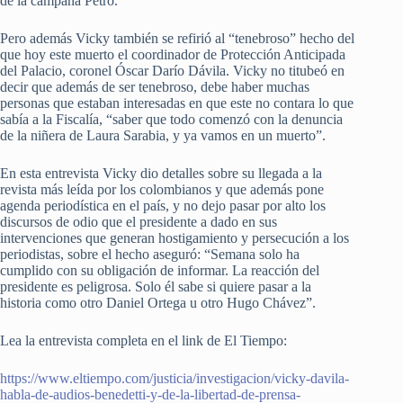
de la campaña Petro.
Pero además Vicky también se refirió al “tenebroso” hecho del
que hoy este muerto el coordinador de Protección Anticipada
del Palacio, coronel Óscar Darío Dávila. Vicky no titubeó en
decir que además de ser tenebroso, debe haber muchas
personas que estaban interesadas en que este no contara lo que
sabía a la Fiscalía, “saber que todo comenzó con la denuncia
de la niñera de Laura Sarabia, y ya vamos en un muerto”.
En esta entrevista Vicky dio detalles sobre su llegada a la
revista más leída por los colombianos y que además pone
agenda periodística en el país, y no dejo pasar por alto los
discursos de odio que el presidente a dado en sus
intervenciones que generan hostigamiento y persecución a los
periodistas, sobre el hecho aseguró: “Semana solo ha
cumplido con su obligación de informar. La reacción del
presidente es peligrosa. Solo él sabe si quiere pasar a la
historia como otro Daniel Ortega u otro Hugo Chávez”.
Lea la entrevista completa en el link de El Tiempo:
https://www.eltiempo.com/justicia/investigacion/vicky-davila-
habla-de-audios-benedetti-y-de-la-libertad-de-prensa-