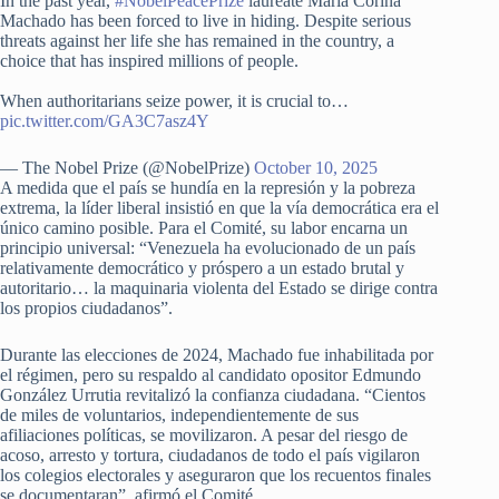
In the past year,
#NobelPeacePrize
laureate Maria Corina
Machado has been forced to live in hiding. Despite serious
threats against her life she has remained in the country, a
choice that has inspired millions of people.
When authoritarians seize power, it is crucial to…
pic.twitter.com/GA3C7asz4Y
— The Nobel Prize (@NobelPrize)
October 10, 2025
A medida que el país se hundía en la represión y la pobreza
extrema, la líder liberal insistió en que la vía democrática era el
único camino posible. Para el Comité, su labor encarna un
principio universal: “Venezuela ha evolucionado de un país
relativamente democrático y próspero a un estado brutal y
autoritario… la maquinaria violenta del Estado se dirige contra
los propios ciudadanos”.
Durante las elecciones de 2024, Machado fue inhabilitada por
el régimen, pero su respaldo al candidato opositor Edmundo
González Urrutia revitalizó la confianza ciudadana. “Cientos
de miles de voluntarios, independientemente de sus
afiliaciones políticas, se movilizaron. A pesar del riesgo de
acoso, arresto y tortura, ciudadanos de todo el país vigilaron
los colegios electorales y aseguraron que los recuentos finales
se documentaran”, afirmó el Comité.