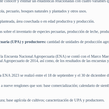
e conocer y estimar las estadísticas relacionadas con cuatro variables 
ola, pecuario, bosques naturales y plantados y otros usos.
planteada, área cosechada o en edad productiva y producción.
as sobre el inventario de especies pecuarias, producción de leche, prod
cuaria (UPA) y productores:
cantidad de unidades de producción agro
e la Encuesta Nacional Agropecuaria (ENA) se contó con el Marco Maest
l Agropecuario de 2014, así como, de los resultados de las encuestas y l
a ENA 2023 se realizó entre el 18 de septiembre y el 30 de diciembre 
 a nueve renglones que son: base comercialización; calendario de siem
ura; base agrícola de cultivos; caracterización de UPA y productores.