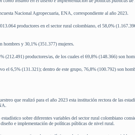
an como insumo en el diseño e implementación de políticas públicas de n
Encuesta Nacional Agropecuaria, ENA, correspondiente al año 2023.
2.013.064 productores en el sector rural colombiano, el 58,0% (1.167.39
on hombres y 30,1% (351.377) mujeres.
,6% (212.491) productores/as, de los cuales el 69,8% (148.366) son hom
vo el 6,5% (131.321); dentro de este grupo, 76,8% (100.792) son homb
streo que realizó para el año 2023 esta institución rectora de las estadí
ENA.
stadístico sobre diferentes variables del sector rural colombiano cons
 diseño e implementación de políticas públicas de nivel rural.