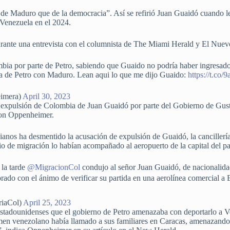
de Maduro que de la democracia”. Así se refirió Juan Guaidó cuando le
n Venezuela en el 2024.
 durante una entrevista con el columnista de The Miami Herald y El Nu
ia por parte de Petro, sabiendo que Guaido no podría haber ingresa
ía de Petro con Maduro. Lean aqui lo que me dijo Guaido:
https://t.c
imera)
April 30, 2023
a expulsión de Colombia de Juan Guaidó por parte del Gobierno de Gust
con Oppenheimer.
anos ha desmentido la acusación de expulsión de Guaidó, la canciller
io de migración lo habían acompañado al aeropuerto de la capital del pa
 la tarde
@MigracionCol
condujo al señor Juan Guaidó, de nacionalid
orado con el ánimo de verificar su partida en una aerolínea comercial a
riaCol)
April 25, 2023
 estadounidenses que el gobierno de Petro amenazaba con deportarlo a V
men venezolano había llamado a sus familiares en Caracas, amenazando 