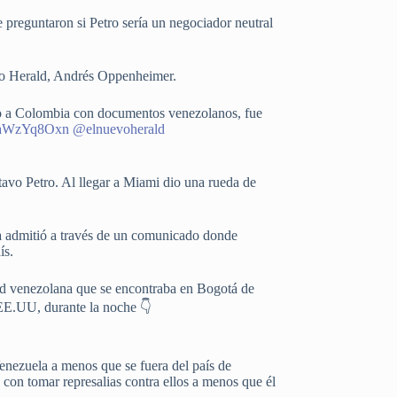
 preguntaron si Petro sería un negociador neutral
evo Herald, Andrés Oppenheimer.
do a Colombia con documentos venezolanos, fue
o/9aWzYq8Oxn
@elnuevoherald
avo Petro. Al llegar a Miami dio una rueda de
ía admitió a través de un comunicado donde
ís.
ad venezolana que se encontraba en Bogotá de
 EE.UU, durante la noche 👇
enezuela a menos que se fuera del país de
con tomar represalias contra ellos a menos que él