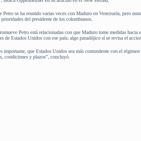
, indica Oppenheimer en su artículo en el New Herald.
e Petro se ha reunido varias veces con Maduro en Venezuela, pero nunca
s prioridades del presidente de los colombianos.
promueve Petro está relacionadas con que Maduro tome medidas hacia el
es de Estados Unidos con ese país; algo paradójico sí se revisa el accio
 es importante, que Estados Unidos sea más contundente con el régim
s, condiciones y plazos”, concluyó.