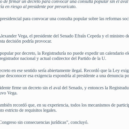
o de firmar un decreto para convocar una consulta popular sin el aval
ría en riesgo al presidente por prevaricato.
presidencial para convocar una consulta popular sobre las reformas soc
Alexander Vega, el presidente del Senado Efraín Cepeda y el ministro 
esta decisión podría provocar.
opular por decreto, la Registraduría no puede expedir un calendario ele
gistrador nacional y actual codirector del Partido de la U.
creto en ese sentido sería abiertamente ilegal. Recordó que la Ley exige
 que desconocer esa exigencia expondría al presidente a una denuncia po
idente firme un decreto sin el aval del Senado, y entonces la Registradu
stuvo Vega.
 también recordó que, en su experiencia, todos los mecanismos de parti
estricto de requisitos legales.
ongreso sin consecuencias jurídicas”, concluyó.