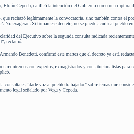
do, Efraín Cepeda, calificó la intención del Gobierno como una ruptura d
vo, que rechazó legítimamente la convocatoria, sino también contra el p
o’. No exageran. Si firman ese decreto, no se puede acudir al pueblo en 
claridad del Ejecutivo sobre la segunda consulta radicada recientemente:
d”, reclamó.
r, Armando Benedetti, confirmó este martes que el decreto ya está redact
e nos reuniremos con expertos, exmagistrados y constitucionalistas para 
plicó.
 la consulta es “darle voz al pueblo trabajador” sobre temas que consi
mento legal señalado por Vega y Cepeda.