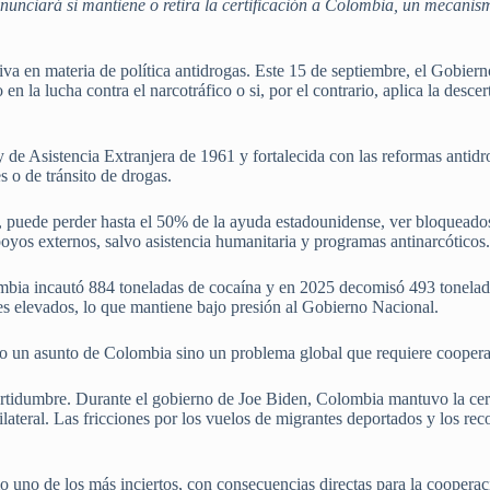
nunciará si mantiene o retira la certificación a Colombia, un mecanism
va en materia de política antidrogas. Este 15 de septiembre, el Gobiern
n la lucha contra el narcotráfico o si, por el contrario, aplica la descer
y de Asistencia Extranjera de 1961 y fortalecida con las reformas antid
 o de tránsito de drogas.
 puede perder hasta el 50% de la ayuda estadounidense, ver bloqueados 
poyos externos, salvo asistencia humanitaria y programas antinarcóticos
mbia incautó 884 toneladas de cocaína y en 2025 decomisó 493 toneladas
les elevados, lo que mantiene bajo presión al Gobierno Nacional.
lo un asunto de Colombia sino un problema global que requiere cooperaci
rtidumbre. Durante el gobierno de Joe Biden, Colombia mantuvo la cert
lateral. Las fricciones por los vuelos de migrantes deportados y los rec
o uno de los más inciertos, con consecuencias directas para la cooperaci