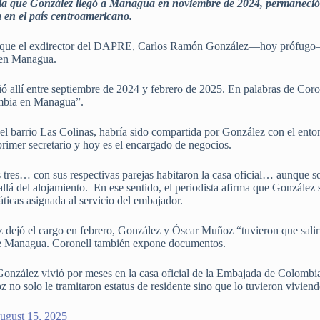
ala que González llegó a Managua en noviembre de 2024, permaneció e
a en el país centroamericano.
ló que el exdirector del DAPRE, Carlos Ramón González—hoy prófugo—s
 en Managua.
ó allí entre septiembre de 2024 y febrero de 2025. En palabras de Coro
ombia en Managua”.
 el barrio Las Colinas, habría sido compartida por González con el e
imer secretario y hoy es el encargado de negocios.
s tres… con sus respectivas parejas habitaron la casa oficial… aunque s
allá del alojamiento. En ese sentido, el periodista afirma que González
icas asignada al servicio del embajador.
ejó el cargo en febrero, González y Óscar Muñoz “tuvieron que salir 
de Managua. Coronell también expone documentos.
nzález vivió por meses en la casa oficial de la Embajada de Colombi
no solo le tramitaron estatus de residente sino que lo tuvieron vivi
ugust 15, 2025