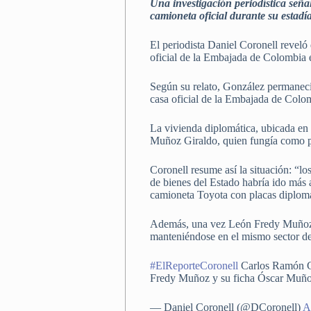
Una investigación periodística señ
camioneta oficial durante su estadí
El periodista Daniel Coronell reve
oficial de la Embajada de Colombia
Según su relato, González permaneci
casa oficial de la Embajada de Col
La vivienda diplomática, ubicada en
Muñoz Giraldo, quien fungía como pr
Coronell resume así la situación: “lo
de bienes del Estado habría ido más 
camioneta Toyota con placas diplomát
Además, una vez León Fredy Muñoz d
manteniéndose en el mismo sector 
#ElReporteCoronell
Carlos Ramón Go
Fredy Muñoz y su ficha Óscar Muñoz 
— Daniel Coronell (@DCoronell)
A