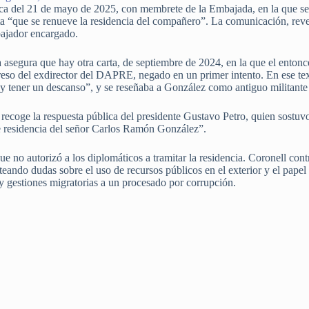
ica del 21 de mayo de 2025, con membrete de la Embajada, en la que se
ta “que se renueve la residencia del compañero”. La comunicación, rev
ajador encargado.
sta asegura que hay otra carta, de septiembre de 2024, en la que el en
eso del exdirector del DAPRE, negado en un primer intento. En ese texto
r y tener un descanso”, y se reseñaba a González como antiguo militant
l recoge la respuesta pública del presidente Gustavo Petro, quien sostu
e residencia del señor Carlos Ramón González”.
que no autorizó a los diplomáticos a tramitar la residencia. Coronell cont
ando dudas sobre el uso de recursos públicos en el exterior y el papel
e y gestiones migratorias a un procesado por corrupción.