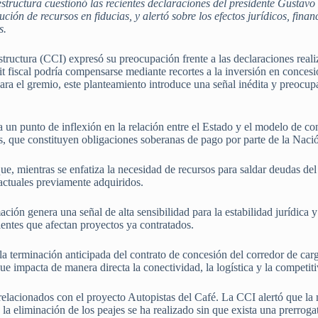
ructura cuestionó las recientes declaraciones del presidente Gustavo P
ución de recursos en fiducias, y alertó sobre los efectos jurídicos, finan
s.
uctura (CCI) expresó su preocupación frente a las declaraciones reali
cit fiscal podría compensarse mediante recortes a la inversión en conces
ara el gremio, este planteamiento introduce una señal inédita y preocupa
a un punto de inflexión en la relación entre el Estado y el modelo de 
s, que constituyen obligaciones soberanas de pago por parte de la Naci
ue, mientras se enfatiza la necesidad de recursos para saldar deudas de
ctuales previamente adquiridos.
ión genera una señal de alta sensibilidad para la estabilidad jurídica y
entes que afectan proyectos ya contratados.
 terminación anticipada del contrato de concesión del corredor de carg
que impacta de manera directa la conectividad, la logística y la competiti
elacionados con el proyecto Autopistas del Café. La CCI alertó que la 
 la eliminación de los peajes se ha realizado sin que exista una prerrog