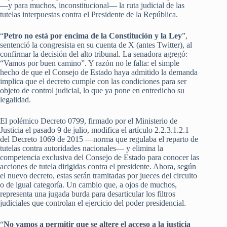
—y para muchos, inconstitucional— la ruta judicial de las
tutelas interpuestas contra el Presidente de la República.
“
Petro no está por encima de la Constitución y la Ley
”,
sentenció la congresista en su cuenta de X (antes Twitter), al
confirmar la decisión del alto tribunal. La senadora agregó:
“Vamos por buen camino”. Y razón no le falta: el simple
hecho de que el Consejo de Estado haya admitido la demanda
implica que el decreto cumple con las condiciones para ser
objeto de control judicial, lo que ya pone en entredicho su
legalidad.
El polémico Decreto 0799, firmado por el Ministerio de
Justicia el pasado 9 de julio, modifica el artículo 2.2.3.1.2.1
del Decreto 1069 de 2015 —norma que regulaba el reparto de
tutelas contra autoridades nacionales— y elimina la
competencia exclusiva del Consejo de Estado para conocer las
acciones de tutela dirigidas contra el presidente. Ahora, según
el nuevo decreto, estas serán tramitadas por jueces del circuito
o de igual categoría. Un cambio que, a ojos de muchos,
representa una jugada burda para desarticular los filtros
judiciales que controlan el ejercicio del poder presidencial.
“
No vamos a permitir que se altere el acceso a la justicia