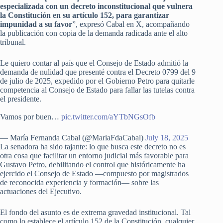
especializada con un decreto inconstitucional que vulnera
la Constitución en su artículo 152, para garantizar
impunidad a su favor
”, expresó Cabal en X, acompañando
la publicación con copia de la demanda radicada ante el alto
tribunal.
Le quiero contar al país que el Consejo de Estado admitió la
demanda de nulidad que presenté contra el Decreto 0799 del 9
de julio de 2025, expedido por el Gobierno Petro para quitarle
competencia al Consejo de Estado para fallar las tutelas contra
el presidente.
Vamos por buen…
pic.twitter.com/aYTbNGsOfb
— María Fernanda Cabal (@MariaFdaCabal)
July 18, 2025
La senadora ha sido tajante: lo que busca este decreto no es
otra cosa que facilitar un entorno judicial más favorable para
Gustavo Petro, debilitando el control que históricamente ha
ejercido el Consejo de Estado —compuesto por magistrados
de reconocida experiencia y formación— sobre las
actuaciones del Ejecutivo.
El fondo del asunto es de extrema gravedad institucional. Tal
como lo establece el artículo 152 de la Constitución, cualquier