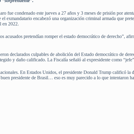
o “sorprendente”.
naro fue condenado este jueves a 27 años y 3 meses de prisión por aten
 el exmandatario encabezó una organización criminal armada que prete
al en 2022.
los acusados pretendían romper el estado democrático de derecho”, afir
ueron declarados culpables de abolición del Estado democrático de dere
tegido y daño calificado. La Fiscalía señaló al expresidente como “jefe”
rnacionales. En Estados Unidos, el presidente Donald Trump calificó la
n buen presidente de Brasil… eso es muy parecido a lo que intentaron 