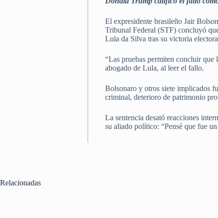
Donald Trump calificó el fallo com
El expresidente brasileño Jair Bolso
Tribunal Federal (STF) concluyó que
Lula da Silva tras su victoria elector
“Las pruebas permiten concluir que 
abogado de Lula, al leer el fallo.
Bolsonaro y otros siete implicados f
criminal, deterioro de patrimonio pro
La sentencia desató reacciones inte
su aliado político: “Pensé que fue u
Relacionadas