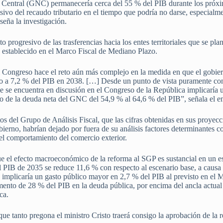
 Central (GNC) permanecería cerca del 55 % del PIB durante los próxim
o del recaudo tributario en el tiempo que podría no darse, especialme
seña la investigación.
 progresivo de las trasferencias hacia los entes territoriales que se pl
 lo establecido en el Marco Fiscal de Mediano Plazo.
l Congreso hace el reto aún más complejo en la medida en que el gobiern
 a 7,2 % del PIB en 2038. […] Desde un punto de vista puramente conta
que se encuentra en discusión en el Congreso de la República implicarí
o de la deuda neta del GNC del 54,9 % al 64,6 % del PIB”, señala el e
tos del Grupo de Análisis Fiscal, que las cifras obtenidas en sus proyec
ierno, habrían dejado por fuera de su análisis factores determinantes co
 el comportamiento del comercio exterior.
que el efecto macroeconómico de la reforma al SGP es sustancial en un 
l PIB de 2035 se reduce 11,6 % con respecto al escenario base, a causa
 implicaría un gasto público mayor en 2,7 % del PIB al previsto en e
ento de 28 % del PIB en la deuda pública, por encima del ancla actual d
ca.
que tanto pregona el ministro Cristo traerá consigo la aprobación de la