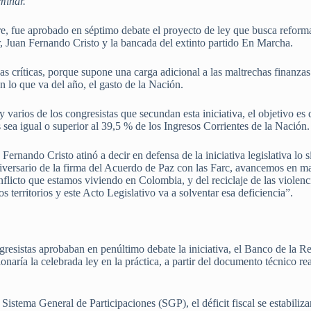
minar.
e, fue aprobado en séptimo debate el proyecto de ley que busca reforma
or, Juan Fernando Cristo y la bancada del extinto partido En Marcha.
 críticas, porque supone una carga adicional a las maltrechas finanzas 
n lo que va del año, el gasto de la Nación.
varios de los congresistas que secundan esta iniciativa, el objetivo es 
 sea igual o superior al 39,5 % de los Ingresos Corrientes de la Nación.
n Fernando Cristo atinó a decir en defensa de la iniciativa legislativa lo
iversario de la firma del Acuerdo de Paz con las Farc, avancemos en m
flicto que estamos viviendo en Colombia, y del reciclaje de las violencia
os territorios y este Acto Legislativo va a solventar esa deficiencia”.
resistas aprobaban en penúltimo debate la iniciativa, el Banco de la R
aría la celebrada ley en la práctica, a partir del documento técnico rea
Sistema General de Participaciones (SGP), el déficit fiscal se estabiliza