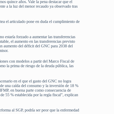
os quince años. Vale la pena destacar que el
nte a la luz del menor recaudo ya observado tras
antea el articulado pone en duda el cumplimiento de
o estaría forzado a aumentar las transferencias
ble, el aumento en las transferencias previsto
a un aumento del déficit del GNC para 2038 del
misor.
ciones con modelos a partir del Marco Fiscal de
mo la prima de riesgo de la deuda pública, las
escenario en el que el gasto del GNC no logra
 de una caída del consumo y la inversión de 18 %
l MFMP, en buena parte como consecuencia de
e 55 % establecida por la regla fiscal”, explican
 reforma al SGP, podría ser peor que la enfermedad