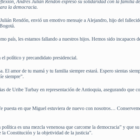
lexión, Andrés Julián Rendón expresó su solidaridad con la familia del
 para la democracia.
Julián Rendón, envió un emotivo mensaje a Alejandro, hijo del falleci
 Bogotá.
o país, les estamos fallando a nuestros hijos. Hemos sido incapaces de 
el político y precandidato presidencial.
. El amor de tu mamá y tu familia siempre estará. Espero sientas siempr
íe siempre”.
ias de Uribe Turbay en representación de Antioquia, asegurando que co
 fe puesta en que Miguel estuviera de nuevo con nosotros… Conservemos
a política es una mezcla venenosa que carcome la democracia” y que su a
e la Constitución y la objetividad de la justicia”.