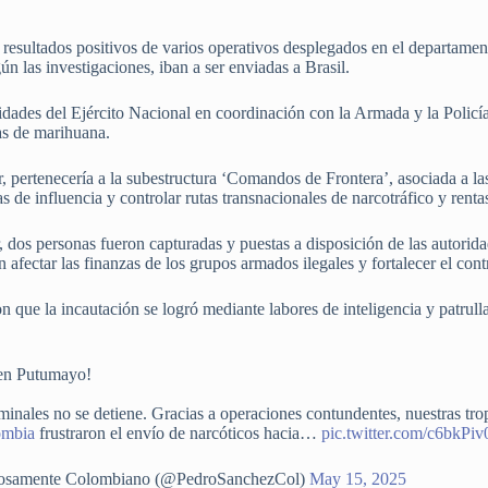
 resultados positivos de varios operativos desplegados en el departame
ún las investigaciones, iban a ser enviadas a Brasil.
nidades del Ejército Nacional en coordinación con la Armada y la Polic
as de marihuana.
r, pertenecería a la subestructura ‘Comandos de Frontera’, asociada a la
 de influencia y controlar rutas transnacionales de narcotráfico y rentas
ar, dos personas fueron capturadas y puestas a disposición de las autori
 afectar las finanzas de los grupos armados ilegales y fortalecer el contr
n que la incautación se logró mediante labores de inteligencia y patrulla
 en Putumayo!
minales no se detiene. Gracias a operaciones contundentes, nuestras tro
ombia
frustraron el envío de narcóticos hacia…
pic.twitter.com/c6bkPiv
llosamente Colombiano (@PedroSanchezCol)
May 15, 2025