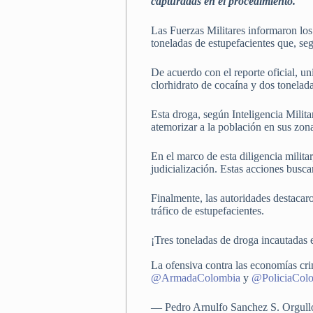
capturadas en el procedimiento.
Las Fuerzas Militares informaron los
toneladas de estupefacientes que, seg
De acuerdo con el reporte oficial, u
clorhidrato de cocaína y dos tonelad
Esta droga, según Inteligencia Milita
atemorizar a la población en sus zonas
En el marco de esta diligencia milit
judicialización. Estas acciones buscan
Finalmente, las autoridades destacaro
tráfico de estupefacientes.
¡Tres toneladas de droga incautadas
La ofensiva contra las economías cri
@ArmadaColombia
y
@PoliciaCol
— Pedro Arnulfo Sanchez S. Orgu