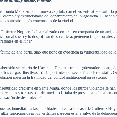
o de hurtos y hechos violentos.
o en Santa Marta sumó un nuevo capítulo con el violento atraco sufrido
 Colombia y exfuncionario del departamento del Magdalena. El hecho oc
zonas turísticas más concurridas de la ciudad.
, Gutiérrez Noguera había realizado compras en compañía de un amigo
anzaron al suelo y lo despojaron de su cartera, pertenencias personales y
esentes en el lugar.
víctima de alto perfil, sino que pone en evidencia la vulnerabilidad de l
aber sido secretario de Hacienda Departamental, gobernador encargado 
 los cargos directivos más importantes del sector financiero estatal. Q
rculación muestra la fragilidad del control institucional en esa zona.
inseguridad creciente en Santa Marta, donde los hurtos violentos se han 
erciantes y turistas han denunciado la falta de presencia policial en c
 sensación de desprotección.
uestas inmediatas a las autoridades, mientras el caso de Gutiérrez Nogue
altos funcionarios ni los visitantes parecen estar a salvo de la delincuen