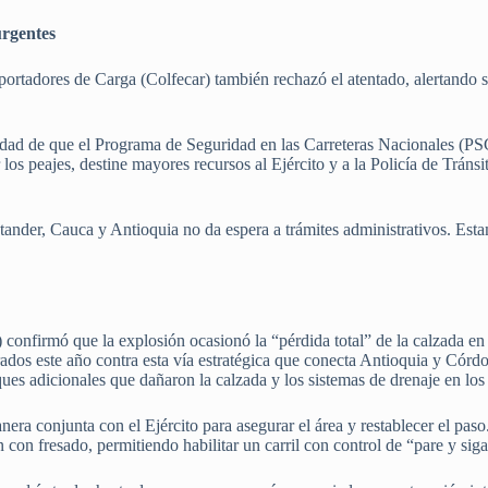
urgentes
rtadores de Carga (Colfecar) también rechazó el atentado, alertando so
sidad de que el Programa de Seguridad en las Carreteras Nacionales (PS
os peajes, destine mayores recursos al Ejército y a la Policía de Tránsit
ntander, Cauca y Antioquia no da espera a trámites administrativos. Est
) confirmó que la explosión ocasionó la “pérdida total” de la calzada e
rados este año contra esta vía estratégica que conecta Antioquia y Córd
ques adicionales que dañaron la calzada y los sistemas de drenaje en los
anera conjunta con el Ejército para asegurar el área y restablecer el pa
 con fresado, permitiendo habilitar un carril con control de “pare y siga