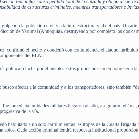
 sector Ventanitas causó pérdida total de la calzada y obligó al cierre 
nsabilidad de estructuras criminales, mientras transportadores e Invías
golpear a la población civil y a la infraestructura vial del país. Un art
sdicción de Yarumal (Antioquia), destruyendo por completo los dos carrile
z, confirmó el hecho y condenó con contundencia el ataque, atribuido a
y componentes del ELN.
ía política o lucha por el pueblo. Estos grupos buscan empobrecer a la p
o buscó afectar a la comunidad y a los transportadores, sino también “de
 fue inmediata: unidades militares llegaron al sitio, aseguraron el área,
progresiva de la vía.
quedó habilitado a un solo carril mientras las tropas de la Cuarta Briga
tán solos. Cada acción criminal tendrá respuesta institucional proporcion