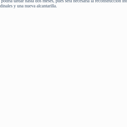
podría tardar hasta dos meses, pues será necesaria la reconstrucción inte
inales y una nueva alcantarilla.