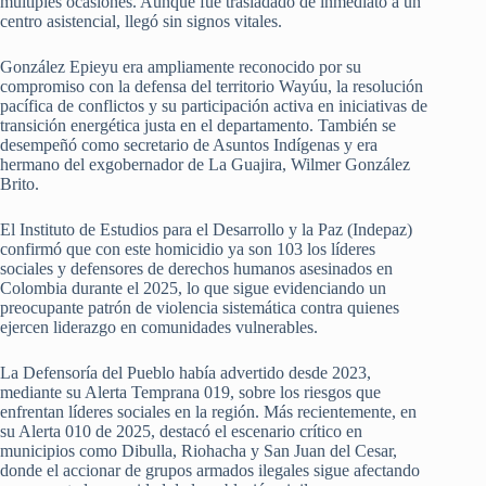
múltiples ocasiones. Aunque fue trasladado de inmediato a un
centro asistencial, llegó sin signos vitales.
González Epieyu era ampliamente reconocido por su
compromiso con la defensa del territorio Wayúu, la resolución
pacífica de conflictos y su participación activa en iniciativas de
transición energética justa en el departamento. También se
desempeñó como secretario de Asuntos Indígenas y era
hermano del exgobernador de La Guajira, Wilmer González
Brito.
El Instituto de Estudios para el Desarrollo y la Paz (Indepaz)
confirmó que con este homicidio ya son 103 los líderes
sociales y defensores de derechos humanos asesinados en
Colombia durante el 2025, lo que sigue evidenciando un
preocupante patrón de violencia sistemática contra quienes
ejercen liderazgo en comunidades vulnerables.
La Defensoría del Pueblo había advertido desde 2023,
mediante su Alerta Temprana 019, sobre los riesgos que
enfrentan líderes sociales en la región. Más recientemente, en
su Alerta 010 de 2025, destacó el escenario crítico en
municipios como Dibulla, Riohacha y San Juan del Cesar,
donde el accionar de grupos armados ilegales sigue afectando