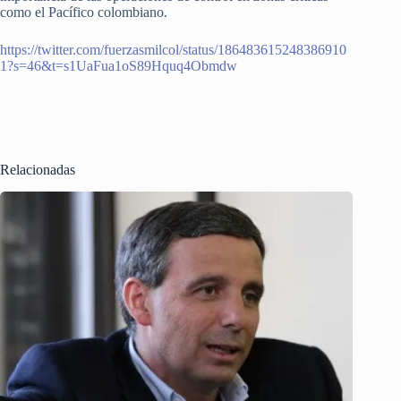
como el Pacífico colombiano.
https://twitter.com/fuerzasmilcol/status/186483615248386910
1?s=46&t=s1UaFua1oS89Hquq4Obmdw
Relacionadas