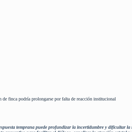
 de finca podría prolongarse por falta de reacción institucional
spuesta temprana puede profundizar la incertidumbre y dificultar la r