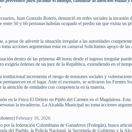
preventivo para facilitar el diálogo, canalizar la atención estatal y 
.
uarios, Juan Gonzalo Botero, denunció en redes sociales la invasión de
 entre 50 y 60 personas habrían ocupado el predio sin que exista un p
e, a pesar de advertir la situación irregular a las autoridades competente
 toma acciones argumentan estar en carnaval Solicitamos apoyo de las au
actuación dentro de las primeras 48 horas desde el ingreso irregular pue
lazo exigiría órdenes de un juez de la República, extendiendo en el tiemp
 institucional incrementa el riesgo de tensiones sociales y vulneracion
e permanecen en el lugar. Ante el escenario, se activaron los Frentes So
r la atención de entidades con competencia en la materia.
ión en la Finca El Delirio en Pijiño del Carmen en el Magdalena. Esta 
 personas la invadieron. La Alcaldía Municipal no toma acciones argu
obotero)
February 16, 2026
o por la federación Colombiana de Ganaderos (Fedegán), busca articular
ría del Pueblo, la Policía Nacional, la Secretaría de Gobierno y la Alc