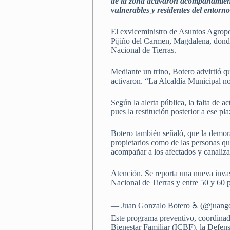
de la zona activaron acompañamiento 
vulnerables y residentes del entorno
El exviceministro de Asuntos Agropec
Pijiño del Carmen, Magdalena, donde
Nacional de Tierras.
Mediante un trino, Botero advirtió qu
activaron. “La Alcaldía Municipal no
Según la alerta pública, la falta de 
pues la restitución posterior a ese p
Botero también señaló, que la demora
propietarios como de las personas qu
acompañar a los afectados y canaliza
Atención. Se reporta una nueva invas
Nacional de Tierras y entre 50 y 60
— Juan Gonzalo Botero ♿ (@juang
Este programa preventivo, coordinad
Bienestar Familiar (ICBF), la Defenso