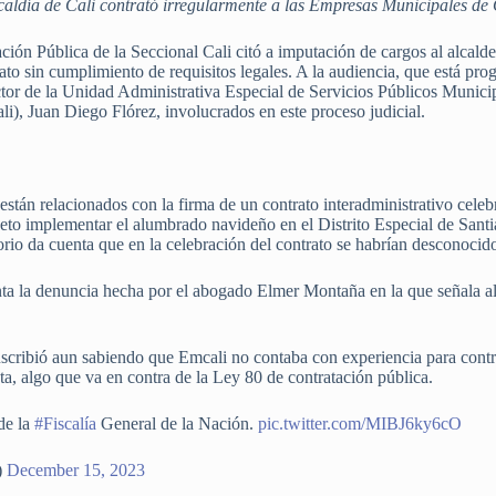
caldía de Cali contrató irregularmente a las Empresas Municipales d
ción Pública de la Seccional Cali citó a imputación de cargos al alcald
rato sin cumplimiento de requisitos legales. A la audiencia, que está pr
ector de la Unidad Administrativa Especial de Servicios Públicos Munici
), Juan Diego Flórez, involucrados en este proceso judicial.
están relacionados con la firma de un contrato interadministrativo celeb
jeto implementar el alumbrado navideño en el Distrito Especial de Santi
rio da cuenta que en la celebración del contrato se habrían desconocido 
enta la denuncia hecha por el abogado Elmer Montaña en la que señala al
scribió aun sabiendo que Emcali no contaba con experiencia para contrat
a, algo que va en contra de la Ley 80 de contratación pública.
de la
#Fiscalía
General de la Nación.
pic.twitter.com/MIBJ6ky6cO
)
December 15, 2023