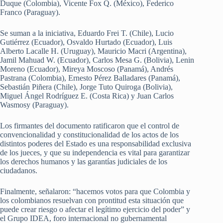
Duque (Colombia), Vicente Fox Q. (México), Federico
Franco (Paraguay).
Se suman a la iniciativa, Eduardo Frei T. (Chile), Lucio
Gutiérrez (Ecuador), Osvaldo Hurtado (Ecuador), Luis
Alberto Lacalle H. (Uruguay), Mauricio Macri (Argentina),
Jamil Mahuad W. (Ecuador), Carlos Mesa G. (Bolivia), Lenin
Moreno (Ecuador), Mireya Moscoso (Panamá), Andrés
Pastrana (Colombia), Ernesto Pérez Balladares (Panamá),
Sebastián Piñera (Chile), Jorge Tuto Quiroga (Bolivia),
Miguel Ángel Rodríguez E. (Costa Rica) y Juan Carlos
Wasmosy (Paraguay).
Los firmantes del documento ratificaron que el control de
convencionalidad y constitucionalidad de los actos de los
distintos poderes del Estado es una responsabilidad exclusiva
de los jueces, y que su independencia es vital para garantizar
los derechos humanos y las garantías judiciales de los
ciudadanos.
Finalmente, señalaron: “hacemos votos para que Colombia y
los colombianos resuelvan con prontitud esta situación que
puede crear riesgo o afectar el legítimo ejercicio del poder” y
el Grupo IDEA, foro internacional no gubernamental