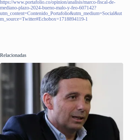
https://www.portafolio.co/opinion/analisis/marco-fiscal-de-
mediano-plazo-2024-bueno-malo-y-feo-607142?
utm_content=Contenido_Portafolio&utm_medium=Social&ut
m_source=Twitter#Echobox=1718894119-1
Relacionadas